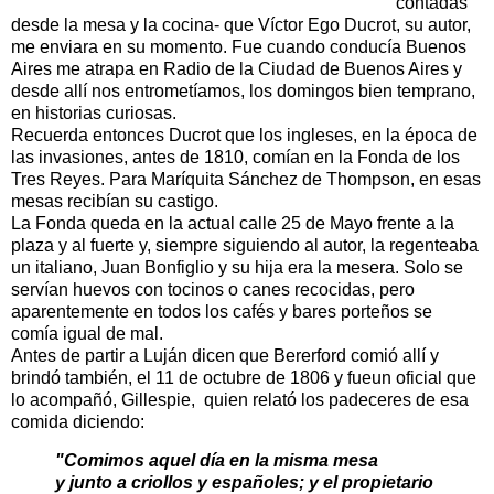
contadas
desde la mesa y la cocina- que Víctor Ego Ducrot, su autor,
me enviara en su momento. Fue cuando conducía Buenos
Aires me atrapa en Radio de la Ciudad de Buenos Aires y
desde allí nos entrometíamos, los domingos bien temprano,
en historias curiosas.
Recuerda entonces Ducrot que los ingleses, en la época de
las invasiones, antes de 1810, comían en la Fonda de los
Tres Reyes. Para Maríquita Sánchez de Thompson, en esas
mesas recibían su castigo.
La Fonda queda en la actual calle 25 de Mayo frente a la
plaza y al fuerte y, siempre siguiendo al autor, la regenteaba
un italiano, Juan Bonfiglio y su hija era la mesera. Solo se
servían huevos con tocinos o canes recocidas, pero
aparentemente en todos los cafés y bares porteños se
comía igual de mal.
Antes de partir a Luján dicen que Bererford comió allí y
brindó también, el 11 de octubre de 1806 y fueun oficial que
lo acompañó, Gillespie, quien relató los padeceres de esa
comida diciendo:
"Comimos aquel día en la misma mesa
y junto a criollos y españoles; y el propietario