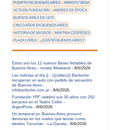
PUERTO DE BUENOS AIRES
ARROYO VEGA
ACTA DE FUNDACIÓN
AMORES DE ÉPOCA
BUENOS AIRES EN 1870
CINCO AÑOS EN BUENOS AIRES
HISTORIA DE MUSEOS
MARTINA CÉSPEDES
PLAZA LOREA
¿EXISTIÓ BUENOS AIRES?
Estos son los 12 nuevos Bares Notables de
Buenos Aires - revista Weekend
- 8/6/2026
Las noticias al día || - (((video))) Bariloche:
recuperan un auto con pedido de secuestro
de Buenos Aires -
infobariloche.com.ar
- 8/6/2026
Fundación YPF celebró sus 30 años con 250
becarios en el Teatro Colón -
ArgenPorts
- 8/6/2026
Un temporal en Buenos Aires provocó
demoras en los vuelos que tenían como
destino Tucumán - La Gaceta
- 8/6/2026