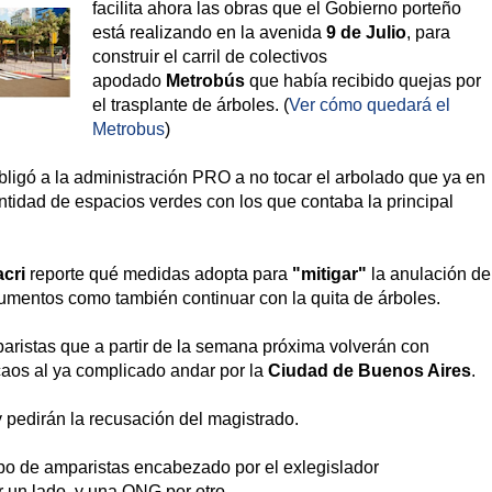
facilita ahora las obras que el Gobierno porteño
está realizando en la avenida
9 de Julio
, para
construir el carril de colectivos
apodado
Metrobús
que había recibido quejas por
el trasplante de árboles. (
Ver cómo quedará el
Metrobus
)
bligó a la administración PRO a no tocar el arbolado que ya en
ntidad de espacios verdes con los que contaba la principal
cri
reporte qué medidas adopta para
"mitigar"
la anulación de
numentos como también continuar con la quita de árboles.
mparistas que a partir de la semana próxima volverán con
 caos al ya complicado andar por la
Ciudad de Buenos Aires
.
pedirán la recusación del magistrado.
upo de amparistas encabezado por el exlegislador
r un lado, y una ONG por otro.