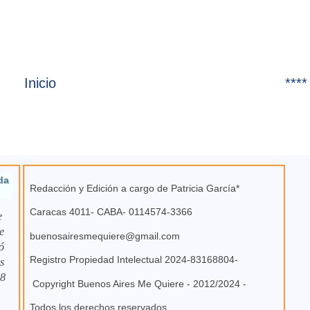
Inicio
****
da
Redacción y Edición a cargo de Patricia García*
Caracas 4011- CABA- 0114574-3366
e
e
buenosairesmequiere@gmail.com
ó
Registro Propiedad Intelectual 2024-83168804-
s
 8
Copyright Buenos Aires Me Quiere - 2012/2024 -
Todos los derechos reservados.