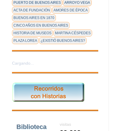
PUERTO DE BUENOS AIRES
ARROYO VEGA
ACTA DE FUNDACIÓN
AMORES DE ÉPOCA
BUENOS AIRES EN 1870
CINCO AÑOS EN BUENOS AIRES
HISTORIA DE MUSEOS
MARTINA CÉSPEDES
PLAZA LOREA
¿EXISTIÓ BUENOS AIRES?
Cargando...
visitas
Biblioteca