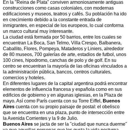
En la "Reina de Plata" conviven armoniosamente antiguas
construcciones como casas coloniales, con modernas
edificaciones y museos, teatros y cafés. Su población ha ido
en crecimiento debido a la constante entrada de
inmigrantes, en especial de los europeos, lo cual conforma
un marco cultural muy interesante.
La ciudad está formada por 50 barrios, entre los cuales se
encuentran La Boca, San Telmo, Villa Crespo, Balbanera,
Caballito, Flores, Pompeya, Mataderos y Liniers, alrededor
de 80 museos, 700 galerías de arte, estadios de futbol, unos
100 cines, hipodromo, canchas de polo y de golf. En su
centro se encuentran la mayoría de las oficinas vinculados a
la administración pública, bancos, centros culturales,
comercios y hoteles.
En diferentes lugares de la capital argentina podrá encontrar
elementos de influencia francesa y española como en sus
edificios de gobierno y en algunas iglesias, en la Plaza de
mayo. Así como París cuenta con su Torre Eiffel,
Buenos
Aires
cuenta con su propio paisaje de postal: el obelisco
que se encuentra en una plaza, punto de intersección entre
la Avenida Corrientes y la 9 de Julio.
Buenos Aires
se jacta de ser la "ciudad que nunca duerme"
ya que aquellas personas que les gusta la vida nocturna