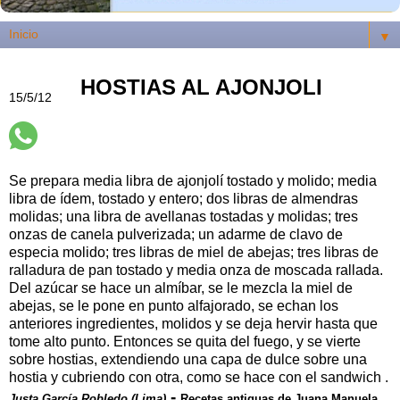
▼
HOSTIAS AL AJONJOLI
15/5/12
Se prepara media libra de ajonjolí tostado y molido; media
libra de ídem, tostado y entero; dos libras de almendras
molidas; una libra de avellanas tostadas y molidas; tres
onzas de canela pulverizada; un adarme de clavo de
especia molido; tres libras de miel de abejas; tres libras de
ralladura de pan tostado y media onza de moscada rallada.
Del azúcar se hace un almíbar, se le mezcla la miel de
abejas, se le pone en punto alfajorado, se echan los
anteriores ingredientes, molidos y se deja hervir hasta que
tome alto punto. Entonces se quita del fuego, y se vierte
sobre hostias, extendiendo una capa de dulce sobre una
hostia y cubriendo con otra, como se hace con el sandwich .
-
Justa García Robledo (Lima)
Recetas antiguas de Juana Manuela